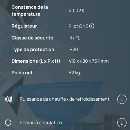
Constance de la
±0,02 K
température
Régulateur
Pilot ONE
Classe de sécurité
III / FL
Type de protection
IP20
Dimensions (L x P x H)
410 x 480 x 764 mm
Poids net
62 kg
Puissance de chauffe / de refroidissement
Pompe à circulation