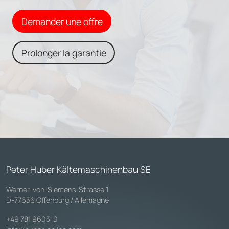
Demander une offre
Prolonger la garantie
Peter Huber Kältemaschinenbau SE
Werner-von-Siemens-Strasse 1
D-77656 Offenburg / Allemagne
+49 781 9603-0