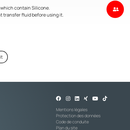
s which contain Silicone.
transfer fluid before using it.
it
Mentions légales
Protection des données
Code de conduite
Plan du site