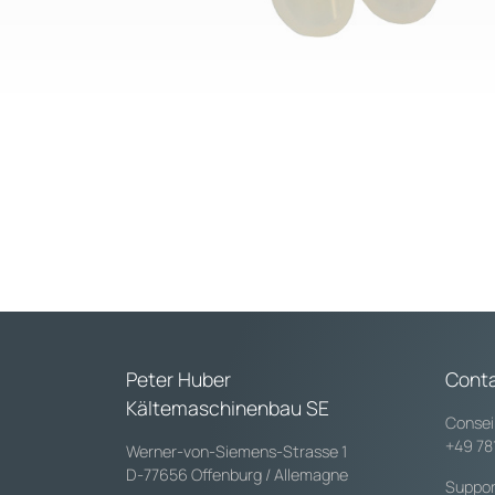
Peter Huber
Cont
Kältemaschinenbau SE
Consei
+49 78
Werner-von-Siemens-Strasse 1
D-77656 Offenburg / Allemagne
Suppor