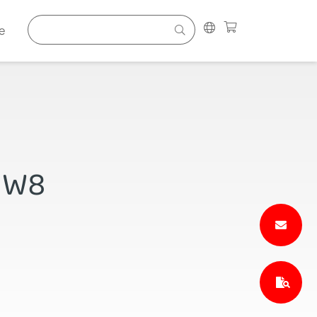
e
 NW8