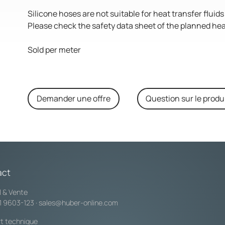
Silicone hoses are not suitable for heat transfer fluid
Please check the safety data sheet of the planned heat 
Sold per meter
Demander une offre
Question sur le produ
act
l & Vente
1 9603-123
·
sales@huber-online.com
t technique