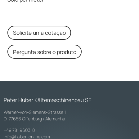
Solicite uma cotação
Pergunta sobre o produto
Peter Huber Kältemaschinenbau SE
Werner-von-Siemens-Strasse 1
D-77656 Offenburg / Alemanha
+49 781 9603-0
info@huber-online.com