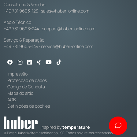
Consultoria & Vendas
+49 781 9603-123
·
sales@huber-online.com
Apoio Técnico
+49 781 9603-244
·
support@huber-online.com
Serviço & Reparação
+49 781 9603-144
·
service@huber-online.com
Impressão
Protecção de dados
Código de Conduta
Mapa do sítio
AGB
Definições de cookies
Inspired by
temperature
© Peter Huber Kältemaschinenbau SE. Todos os direitos reservados.