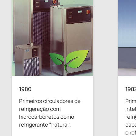
1980
198
Primeiros circuladores de
Prim
refrigeração com
inte
hidrocarbonetos como
refr
refrigerante "natural".
capa
e re