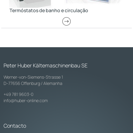
Termóstatos de banho e circulação
Peter Huber Kältemaschinenbau SE
Werner-von-Siemens-Strasse 1
D-77656 Offenburg / Alemanha
+49 781 9603-0
info@huber-online.com
Contacto