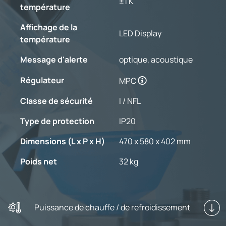
±1 K
température
Affichage de la
LED Display
température
Message d'alerte
optique, acoustique
Régulateur
MPC
Classe de sécurité
I / NFL
Type de protection
IP20
Dimensions (L x P x H)
470 x 580 x 402 mm
Poids net
32 kg
Puissance de chauffe / de refroidissement