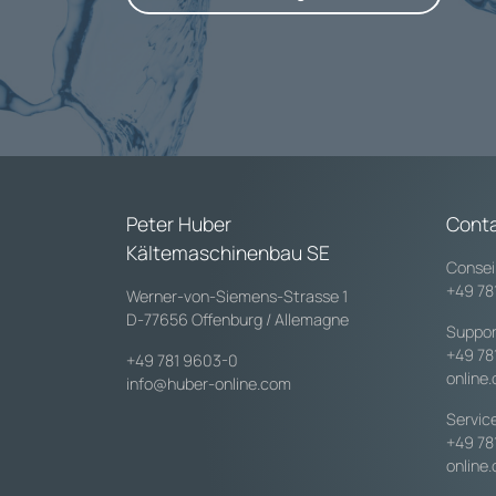
Peter Huber
Cont
Kältemaschinenbau SE
Consei
+49 78
Werner-von-Siemens-Strasse 1
D-77656 Offenburg / Allemagne
Suppor
+49 78
+49 781 9603-0
online
info@huber-online.com
Servic
+49 78
online