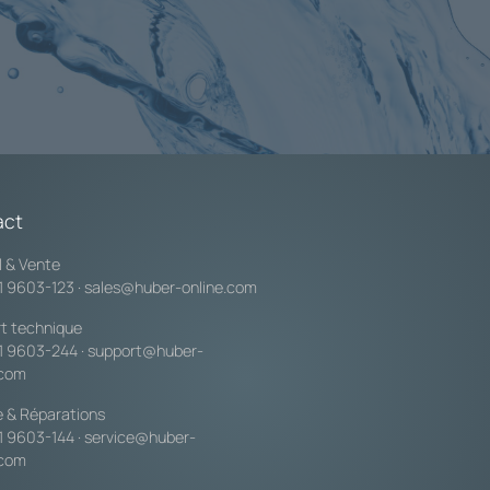
act
l & Vente
1 9603-123
·
sales@huber-online.com
t technique
1 9603-244
·
support@huber-
.com
e & Réparations
1 9603-144
·
service@huber-
.com