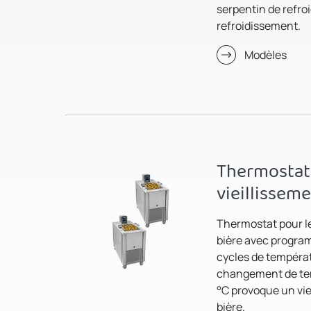
serpentin de refro
refroidissement.
Modèles
Thermostats
vieillisseme
Thermostat pour le
bière avec progra
cycles de tempéra
changement de tem
°C provoque un viei
bière.