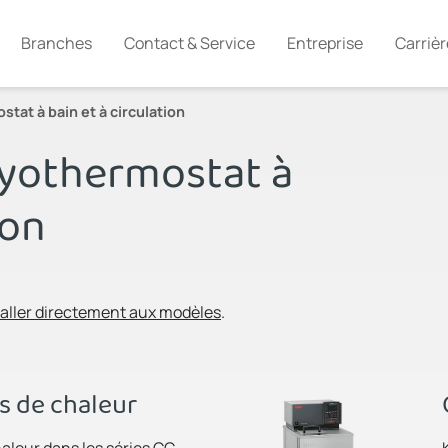
Branches
Contact & Service
Entreprise
Carrièr
tat à bain et à circulation
ryothermostat à
ion
aller directement aux modèles
.
s de chaleur
aleur dans les séries CC