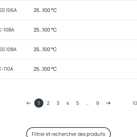
SS 106A
25...100 °C
C-108A
25...100 °C
SS 108A
25...100 °C
-110A
25...100 °C
1
2
3
4
5
…
9
Filtrer et rechercher des produits