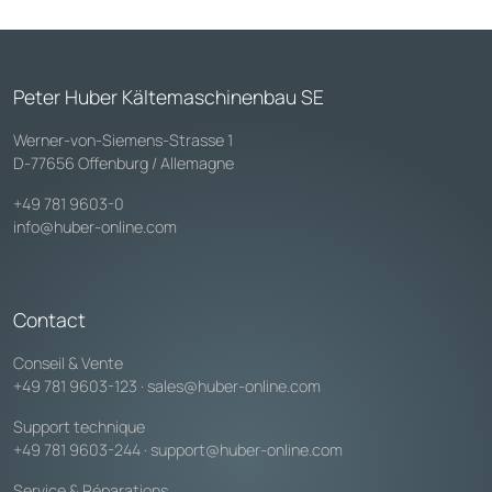
Peter Huber Kältemaschinenbau SE
Werner-von-Siemens-Strasse 1
D-77656 Offenburg / Allemagne
+49 781 9603-0
info@huber-online.com
Contact
Conseil & Vente
+49 781 9603-123
·
sales@huber-online.com
Support technique
+49 781 9603-244
·
support@huber-online.com
Service & Réparations