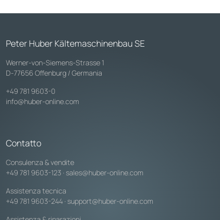
Peter Huber Kältemaschinenbau SE
Werner-von-Siemens-Strasse 1
D-77656 Offenburg / Germania
+49 781 9603-0
info@huber-online.com
Contatto
Consulenza & vendite
+49 781 9603-123
·
sales@huber-online.com
Assistenza tecnica
+49 781 9603-244
·
support@huber-online.com
Assistenza & riparazioni