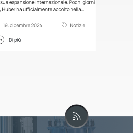
 sua espansione internazionale. Pochi giorni
, Huber ha ufficialmente accolto nella
ruttura del Gruppo il partner di vendita e
sistenza di lunga data "Huber Italia", con
19. dicembre 2024
Notizie
ede a Legnano.
Di più