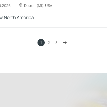
10.2026
Detroit (MI), USA
w North America
1
2
3