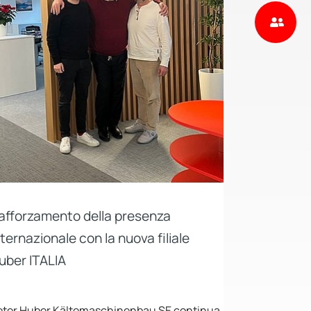
afforzamento della presenza
nternazionale con la nuova filiale
uber ITALIA
eter Huber Kältemaschinenbau SE continua