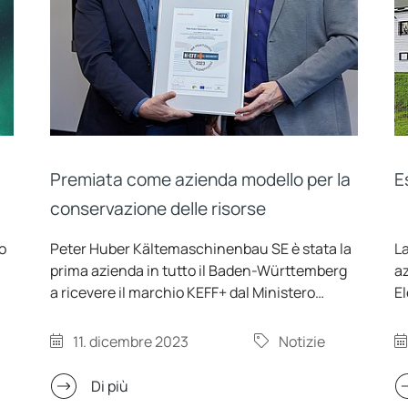
Premiata come azienda modello per la
E
conservazione delle risorse
o
Peter Huber Kältemaschinenbau SE è stata la
La
prima azienda in tutto il Baden-Württemberg
az
a ricevere il marchio KEFF+ dal Ministero
El
dell'Ambiente. Huber ha ridotto
di
significativamente il proprio consumo
az
11. dicembre 2023
Notizie
energetico investendo, tra l'altro, nel
c
fotovoltaico e nei sistemi di conversione delle
s
Di più
è
pompe. Lunedì, presso lo stabilimento di
K