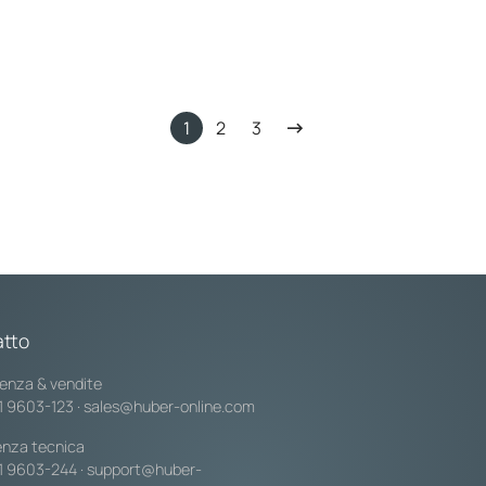
e
produzione di Offenburg, l'amministratore
a
distrettuale Frank Scherer ha consegnato il
”
marchio KEFF+ a Daniel Huber,
amministratore delegato di Peter Huber…
1
2
3
tto
enza & vendite
1 9603-123
·
sales@huber-online.com
enza tecnica
1 9603-244
·
support@huber-