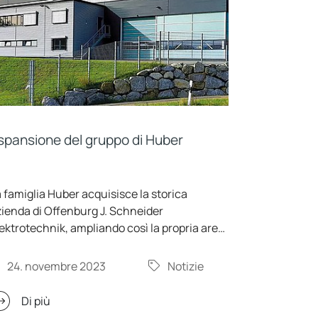
spansione del gruppo di Huber
 famiglia Huber acquisisce la storica
ienda di Offenburg J. Schneider
ektrotechnik, ampliando così la propria area
 attività a importanti settori futuri. La nuova
ienda acquisita, con circa 420 dipendenti,
24. novembre 2023
Notizie
ontinuerà a operare in modo indipendente
ul mercato come consociata di Peter Huber
Di più
ältemaschinenbau SE.