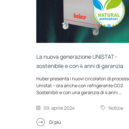
La nuova generazione UNISTAT –
sostenibile e con 4 anni di garanzia
Huber presenta i nuovi circolatori di process
Unistat – ora anche con refrigerante CO2.
Sostenibili e con una garanzia di 4 anni.
L'originale, ripensato! Peter Huber
Kältemaschinenbau SE ha rivisto i sistemi di
09. aprile 2024
Notizie
controllo della temperatura della serie
Unistat, aggiungendo le tecnologie più
Di più
recenti. Il concetto, collaudato da decenni, 