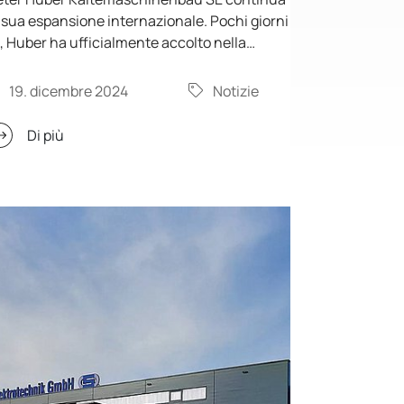
 sua espansione internazionale. Pochi giorni
, Huber ha ufficialmente accolto nella
ruttura del Gruppo il partner di vendita e
sistenza di lunga data "Huber Italia", con
19. dicembre 2024
Notizie
ede a Legnano.
Di più