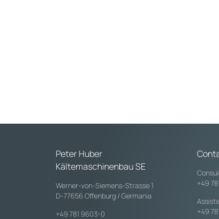
ora ancora più efficiente e sostenibile e offr
una garanzia di 4 anni. Molti modelli sono or
disponibili anche nella versione “Green Line
con refrigerante CO2…
Peter Huber
Conta
Kältemaschinenbau SE
Consul
+49 78
Werner-von-Siemens-Strasse 1
D-77656 Offenburg / Germania
Assist
+49 78
+49 781 9603-0