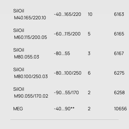
SilOil
-40...165/220
10
6163
M40.165/220.10
SilOil
-60...115/200
5
6165
M60.115/200.05
SilOil
-80...55
3
6167
M80.055.03
SilOil
-80...100/250
6
6275
M80.100/250.03
SilOil
-90...55/170
2
6258
M90.055/170.02
MEG
-40...90**
2
10656