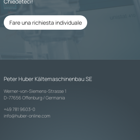
Chiedeteci!
Fare una richiesta individuale
Peter Huber Kältemaschinenbau SE
Werner-von-Siemens-Strasse 1
D-77656 Offenburg / Germania
+49 781 9603-0
info@huber-online.com