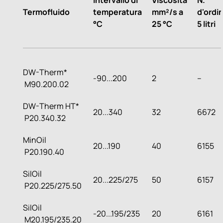
Intervallo di
Viscosità
N.
Termofluido
temperatura
mm²/s a
d'ordi
°C
25 °C
5 litri
DW-Therm*
-90...200
2
--
M90.200.02
DW-Therm HT*
20...340
32
6672
P20.340.32
MinOil
20...190
40
6155
P20.190.40
SilOil
20...225/275
50
6157
P20.225/275.50
SilOil
-20...195/235
20
6161
M20.195/235.20