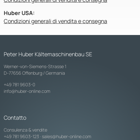
Huber USA:
Condizioni generali di vendita e consegna
Peter Huber Kältemaschinenbau SE
Werner-von-Siemens-Strasse 1
D-77656 Offenburg / Germania
+49 781 9603-0
info@huber-online.com
Contatto
Consulenza & vendite
+49 781 9603-123
·
sales@huber-online.com