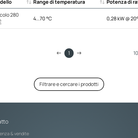
dello
Range di temperatura
Potenza di r
dello
Range di temperatura
Potenza di r
colo 280
4...70 °C
0,28 kW @ 20
É
1
Filtrare e cercare i prodotti
tto
enza & vendite