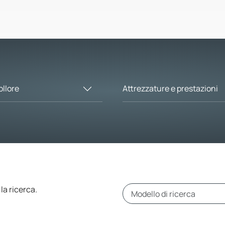
ollore
Attrezzature e prestazioni
 la ricerca.