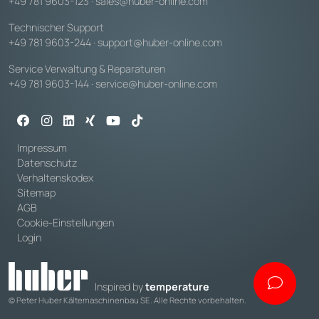
+49 781 9603-123
·
sales@huber-online.com
Technischer Support
+49 781 9603-244
·
support@huber-online.com
Service Verwaltung & Reparaturen
+49 781 9603-144
·
service@huber-online.com
Impressum
Datenschutz
Verhaltenskodex
Sitemap
AGB
Cookie-Einstellungen
Login
Inspired by
temperature
© Peter Huber Kältemaschinenbau SE. Alle Rechte vorbehalten.