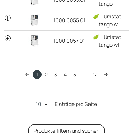
tango
Unistat
1000.0055.01
tango w
Unistat
1000.0057.01
tango wl
1
2
3
4
5
…
17
Einträge pro Seite
Produkte filtern und suchen