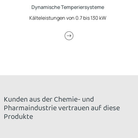
Dynamische Temperiersysteme
Dynamische Temperiersysteme
Kälteleistungen von 0.7 bis 130 kW
Kälteleistungen von 0.7 bis 130 kW
Eintauchkühler
Kühlgeräte
Kunden aus der Chemie- und
Pharmaindustrie vertrauen auf diese
Produkte