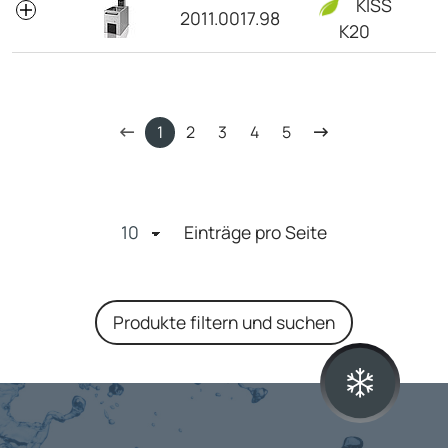
KISS
2011.0017.98
K20
1
2
3
4
5
Einträge pro Seite
Produkte filtern und suchen