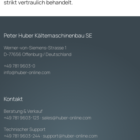
strikt vertraulich behandelt.
Peter Huber Kältemaschinenbau SE
Werner-von-Siemens-Strasse 1
D-77656 Offenburg / Deutschland
+49 781 9603-0
info@huber-online.com
Kontakt
Beratung & Verkauf
+49 781 9603-123
·
sales@huber-online.com
Technischer Support
+49 781 9603-244
·
support@huber-online.com