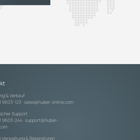
kt
ng & Verkauf
1 9603-123
·
sales@huber-online.com
scher Support
1 9603-244
·
support@huber-
.com
e Verwaltung & Reparaturen