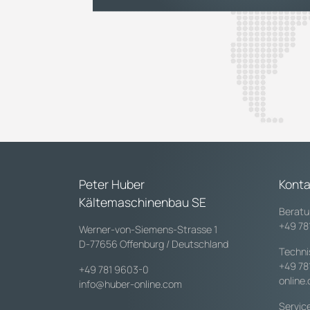
Peter Huber
Konta
Kältemaschinenbau SE
Beratu
+49 78
Werner-von-Siemens-Strasse 1
D-77656 Offenburg / Deutschland
Techni
+49 78
+49 781 9603-0
online
info@huber-online.com
Servic