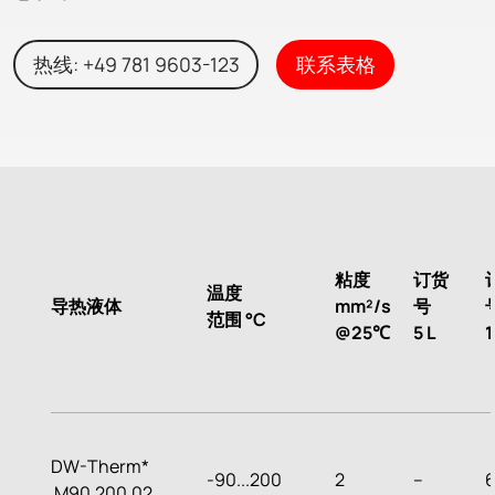
热线: +49 781 9603-123
联系表格
粘度
订货
温度
导热液体
mm²/s
号
范围 °C
@25℃
5 L
1
DW-Therm*
-90...200
2
--
M90.200.02