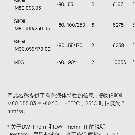
SilOil
-80...55
3
6167
6
M80.055.03
SilOil
-80...100/250
6
6275
M80.100/250.03
SilOil
-90...55/170
2
6258
M90.055/170.02
MEG
-40...90**
2
10656
6
产品名称提供了有关液体特性的信息，例如SilOil
M80.055.03 = -80 °C ... +55°C，25°C 时粘度为 3
mm²/s。
* 关于DW-Therm 和DW-Therm HT 的说明：
Unistats专用导热液体。当工作温度超过170°C，