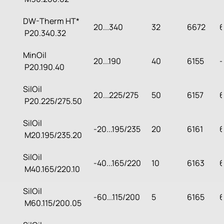
DW-Therm HT*
20...340
32
6672
P20.340.32
MinOil
20...190
40
6155
--
P20.190.40
SilOil
20...225/275
50
6157
6
P20.225/275.50
SilOil
-20...195/235
20
6161
6
M20.195/235.20
SilOil
-40...165/220
10
6163
6
M40.165/220.10
SilOil
-60...115/200
5
6165
6
M60.115/200.05