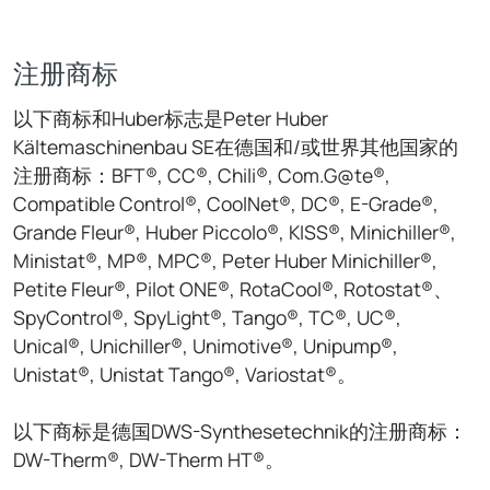
注册商标
以下商标和Huber标志是Peter Huber
Kältemaschinenbau SE在德国和/或世界其他国家的
注册商标：BFT®, CC®, Chili®, Com.G@te®,
Compatible Control®, CoolNet®, DC®, E-Grade®,
Grande Fleur®, Huber Piccolo®, KISS®, Minichiller®,
Ministat®, MP®, MPC®, Peter Huber Minichiller®,
Petite Fleur®, Pilot ONE®, RotaCool®, Rotostat®、
SpyControl®, SpyLight®, Tango®, TC®, UC®,
Unical®, Unichiller®, Unimotive®, Unipump®,
Unistat®, Unistat Tango®, Variostat®。
以下商标是德国DWS-Synthesetechnik的注册商标：
DW-Therm®, DW-Therm HT®。