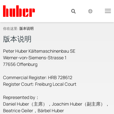
你在这里:
版本说明
版本说明
Peter Huber Kältemaschinenbau SE
Werner-von-Siemens-Strasse 1
77656 Offenburg
Commercial Register: HRB 728612
Register Court: Freiburg Local Court
Represented by：
Daniel Huber（主席），Joachim Huber（副主席），
Beatrice Geiler，Bärbel Huber