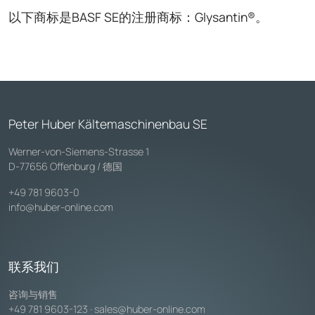
以下商标是BASF SE的注册商标：Glysantin®。
Peter Huber Kältemaschinenbau SE
Werner-von-Siemens-Strasse 1
D-77656 Offenburg / 德国
+49 781 9603-0
info@huber-online.com
联系我们
咨询与销售
+49 781 9603-123
·
sales@huber-online.com