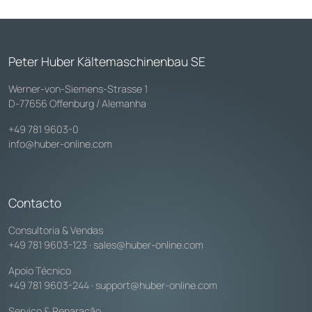
Peter Huber Kältemaschinenbau SE
Werner-von-Siemens-Strasse 1
D-77656 Offenburg / Alemanha
+49 781 9603-0
info@huber-online.com
Contacto
Consultoria & Vendas
+49 781 9603-123
·
sales@huber-online.com
Apoio Técnico
+49 781 9603-244
·
support@huber-online.com
Serviço & Reparação