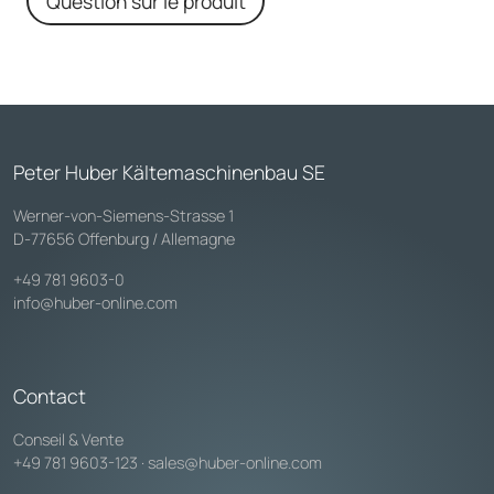
Question sur le produit
Peter Huber Kältemaschinenbau SE
Werner-von-Siemens-Strasse 1
D-77656 Offenburg / Allemagne
+49 781 9603-0
info@huber-online.com
Contact
Conseil & Vente
+49 781 9603-123
·
sales@huber-online.com