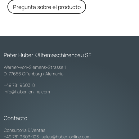
Pregunta sobre el producto
Peter Huber Kältemaschinenbau SE
Werner-von-Siemens-Strasse 1
D-77656 Offenburg / Alemania
+49 781 9603-0
info@huber-online.com
Contacto
Consultoría & Ventas
+49 781 9603-123
·
sales@huber-online.com