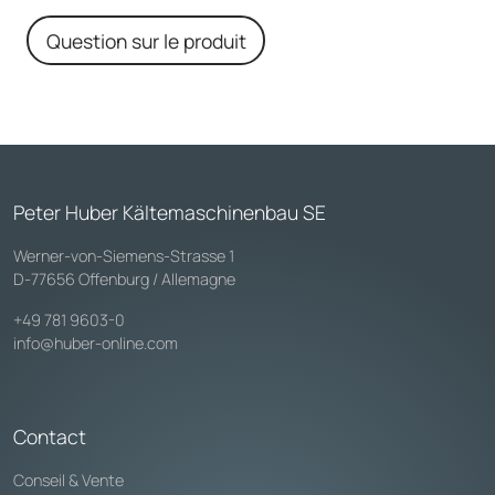
Question sur le produit
Peter Huber Kältemaschinenbau SE
Werner-von-Siemens-Strasse 1
D-77656 Offenburg / Allemagne
+49 781 9603-0
info@huber-online.com
Contact
Conseil & Vente