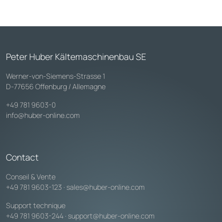
Peter Huber Kältemaschinenbau SE
Werner-von-Siemens-Strasse 1
D-77656 Offenburg / Allemagne
+49 781 9603-0
info@huber-online.com
Contact
Conseil & Vente
+49 781 9603-123
·
sales@huber-online.com
Support technique
+49 781 9603-244
·
support@huber-online.com