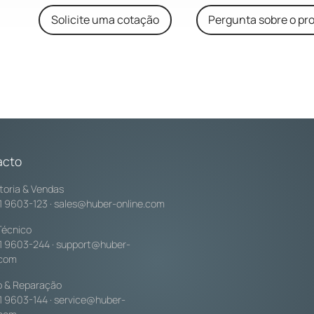
Solicite uma cotação
Pergunta sobre o pr
acto
toria & Vendas
1 9603-123
·
sales@huber-online.com
Técnico
1 9603-244
·
support@huber-
.com
o & Reparação
1 9603-144
·
service@huber-