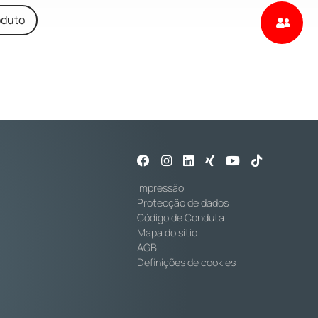
oduto
Impressão
Protecção de dados
Código de Conduta
Mapa do sítio
AGB
Definições de cookies