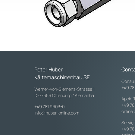
Peter Huber
Cont
Kältemaschinenbau SE
Consul
+49 78
Werner-von-Siemens-Strasse 1
D-77656 Offenburg / Alemanha
Apoio 
+49 78
+49 781 9603-0
online
info@huber-online.com
Serviç
+49 78