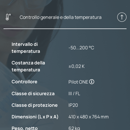
Controllo generale e della temperatura
Intervallo di
-50...200 °C
temperatura
Costanza della
±0,02 K
temperatura
Controllore
Pilot ONE
Classe di sicurezza
III / FL
Classe di protezione
IP20
Dimensioni (L x P x A)
410 x 480 x 764 mm
Peso, netto
62 kg