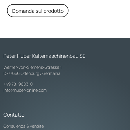
Domanda sul prodotto
Peter Huber Kältemaschinenbau SE
Werner-von-Siemens-Strasse 1
D-77656 Offenburg / Germania
+49 781 9603-0
info@huber-online.com
Contatto
Consulenza & vendite