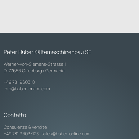
Peter Huber Kältemaschinenbau SE
Werner-von-Siemens-Strasse 1
D-77656 Offenburg / Germania
+49 781 9603-0
info@huber-online.com
Contatto
Consulenza & vendite
+49 781 9603-123
·
sales@huber-online.com