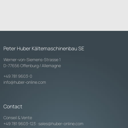
Peter Huber Kältemaschinenbau SE
Werner-von-Siemens-Strasse 1
D-77656 Offenburg / Allemagne
+49 781 9603-0
info@huber-online.com
Contact
Conseil & Vente
+49 781 9603-123
·
sales@huber-online.com