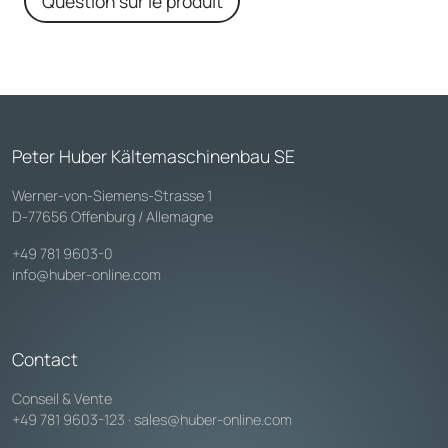
Question sur le produit
Peter Huber Kältemaschinenbau SE
Werner-von-Siemens-Strasse 1
D-77656 Offenburg / Allemagne
+49 781 9603-0
info@huber-online.com
Contact
Conseil & Vente
+49 781 9603-123
·
sales@huber-online.com