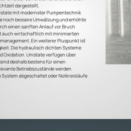
htzeit dargestellt.
istate mit modernster Pumpentechnik
ine noch bessere Umwälzung und erhöhte
ch einen sanften Anlauf vor Bruch
 auch wirtschaftlich mit minimierten
emanagement. Ein weiterer Pluspunkt ist
keit. Die hydraulisch dichten Systeme
 Oxidation. Unistate verfügen über
ind deshalb bestens für einen
elevante Betriebszustände werden
 System abgeschaltet oder Notkreisläufe