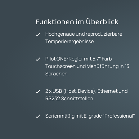
Funktionen im Überblick
Hochgenaue und reproduzierbare
Temperierergebnisse
Pilot ONE-Regler mit 5.7" Farb-
Touchscreen und Menüführung in 13
Sprachen
2 x USB (Host, Device), Ethernet und
RS232 Schnittstellen
Serienmäßig mit E-grade "Professional"