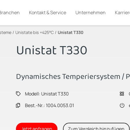
Branchen
Kontakt & Service
Unternehmen
Karrier
ysteme
Unistate bis +425°C
Unistat T330
Unistat T330
Dynamisches Temperiersystem / 
Modell: Unistat T330
Best.-Nr.: 1004.0053.01
Jetzt anfragen
Zum Vergleich hinzufügen