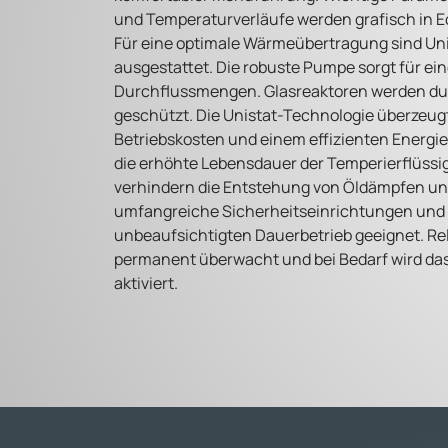
und Temperaturverläufe werden grafisch in Ec
Für eine optimale Wärmeübertragung sind Un
ausgestattet. Die robuste Pumpe sorgt für e
Durchflussmengen. Glasreaktoren werden dur
geschützt. Die Unistat-Technologie überzeugt
Betriebskosten und einem effizienten Energi
die erhöhte Lebensdauer der Temperierflüssig
verhindern die Entstehung von Öldämpfen und
umfangreiche Sicherheitseinrichtungen und s
unbeaufsichtigten Dauerbetrieb geeignet. R
permanent überwacht und bei Bedarf wird das
aktiviert.