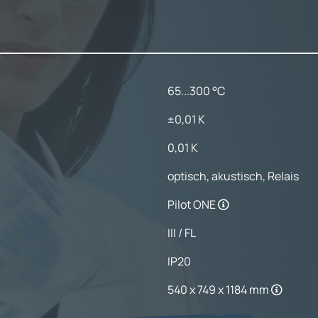
65...300 °C
±0,01 K
0,01 K
optisch, akustisch, Relais
Pilot ONE
III / FL
IP20
540 x 749 x 1184 mm