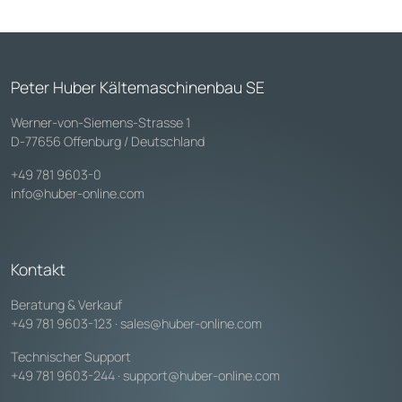
Peter Huber Kältemaschinenbau SE
Werner-von-Siemens-Strasse 1
D-77656 Offenburg / Deutschland
+49 781 9603-0
info@huber-online.com
Kontakt
Beratung & Verkauf
+49 781 9603-123
·
sales@huber-online.com
Technischer Support
+49 781 9603-244
·
support@huber-online.com