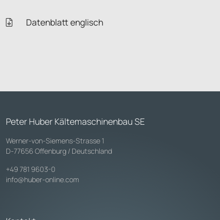
Datenblatt englisch
Peter Huber Kältemaschinenbau SE
Werner-von-Siemens-Strasse 1
D-77656 Offenburg / Deutschland
+49 781 9603-0
info@huber-online.com