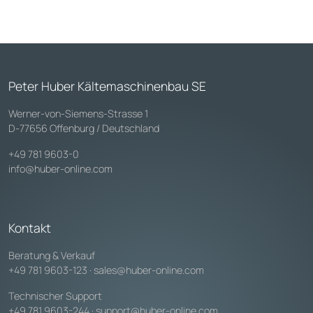
Peter Huber Kältemaschinenbau SE
Werner-von-Siemens-Strasse 1
D-77656 Offenburg / Deutschland
+49 781 9603-0
info@huber-online.com
Kontakt
Beratung & Verkauf
+49 781 9603-123
·
sales@huber-online.com
Technischer Support
+49 781 9603-244
·
support@huber-online.com