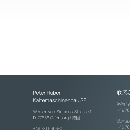
Peter Huber
联系
Kältemaschinenbau SE
咨询与
+49 78
Werner-von-Siemens-Strasse 1
D-77656 Offenburg / 德国
技术支
+49 78
+49 781 9603-0