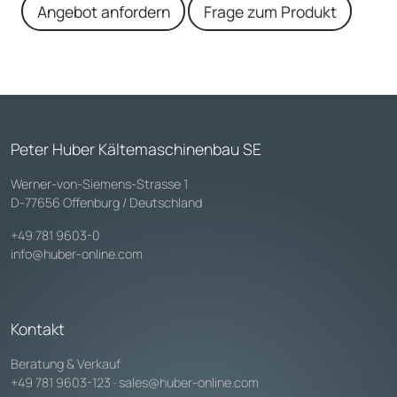
Angebot anfordern
Frage zum Produkt
Peter Huber Kältemaschinenbau SE
Werner-von-Siemens-Strasse 1
D-77656 Offenburg / Deutschland
+49 781 9603-0
info@huber-online.com
Kontakt
Beratung & Verkauf
+49 781 9603-123
·
sales@huber-online.com