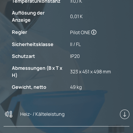
Temperaturkonstanz
±0,1 K
Auflösung der
0,01 K
Anzeige
Regler
Pilot ONE
Sicherheitsklasse
II / FL
Schutzart
IP20
Abmessungen (B x T x
323 x 451 x 498 mm
H)
Gewicht, netto
49 kg
Heiz- / Kälteleistung