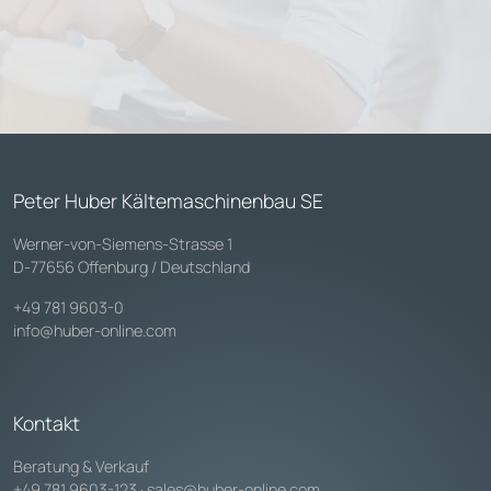
Peter Huber Kältemaschinenbau SE
Werner-von-Siemens-Strasse 1
D-77656 Offenburg / Deutschland
+49 781 9603-0
info@huber-online.com
Kontakt
Beratung & Verkauf
+49 781 9603-123
·
sales@huber-online.com