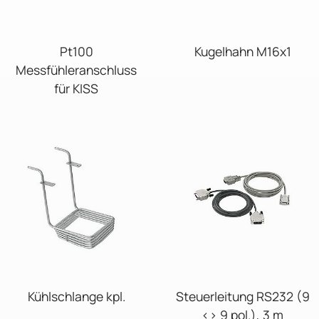
Pt100
Kugelhahn M16x1
Messfühleranschluss
für KISS
Kühlschlange kpl.
Steuerleitung RS232 (9
<> 9 pol.), 3 m