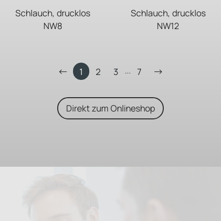
Schlauch, drucklos
Schlauch, drucklos
NW8
NW12
...
1
2
3
7
Direkt zum Onlineshop