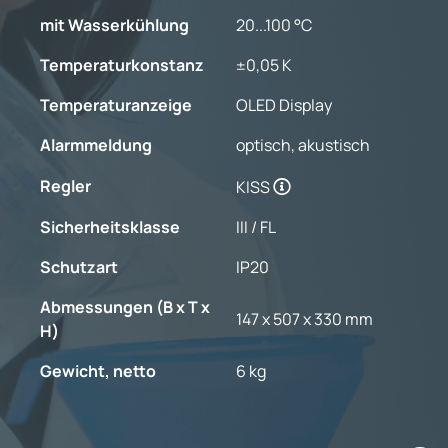
mit Wasserkühlung
20...100 °C
Temperaturkonstanz
±0,05 K
Temperaturanzeige
OLED Display
Alarmmeldung
optisch, akustisch
Regler
KISS
Sicherheitsklasse
III / FL
Schutzart
IP20
Abmessungen (B x T x
147 x 507 x 330 mm
H)
Gewicht, netto
6 kg