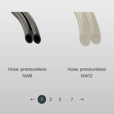
Hose, pressureless
Hose, pressureless
NW8
NW12
...
1
2
3
7