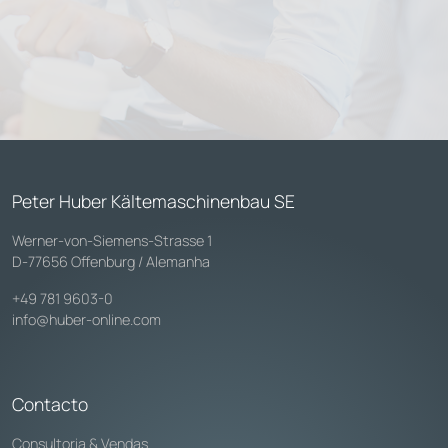
Peter Huber Kältemaschinenbau SE
Werner-von-Siemens-Strasse 1
D-77656 Offenburg / Alemanha
+49 781 9603-0
info@huber-online.com
Contacto
Consultoria & Vendas