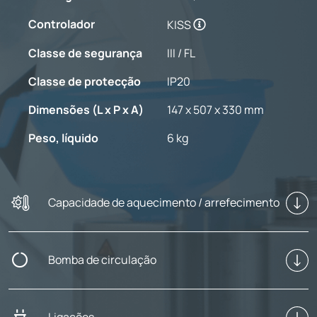
Controlador
KISS
Classe de segurança
III / FL
Classe de protecção
IP20
Dimensões (L x P x A)
147 x 507 x 330 mm
Peso, líquido
6 kg
Capacidade de aquecimento / arrefecimento
Bomba de circulação