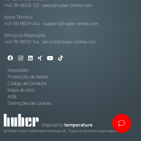
+49 781 9603-123
·
sales@huber-online.com
Apoio Técnico
+49 781 9603-244
·
support@huber-online.com
Serviço & Reparação
+49 781 9603-144
·
service@huber-online.com
Impressão
Protecção de dados
Código de Conduta
Mapa do sítio
AGB
Definições de cookies
Inspired by
temperature
© Peter Huber Kältemaschinenbau SE. Todos os direitos reservados.