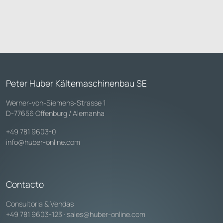
Peter Huber Kältemaschinenbau SE
Werner-von-Siemens-Strasse 1
D-77656 Offenburg / Alemanha
+49 781 9603-0
info@huber-online.com
Contacto
Consultoria & Vendas
+49 781 9603-123
·
sales@huber-online.com