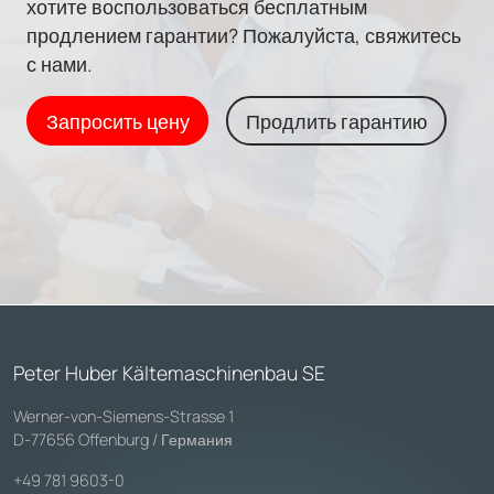
хотите воспользоваться бесплатным
продлением гарантии? Пожалуйста, свяжитесь
с нами.
Запросить цену
Продлить гарантию
Peter Huber Kältemaschinenbau SE
Werner-von-Siemens-Strasse 1
D-77656 Offenburg / Германия
+49 781 9603-0