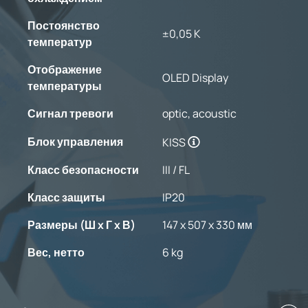
Постоянство
±0,05 K
температур
Отображение
OLED Display
температуры
Сигнал тревоги
optic, acoustic
Блок управления
KISS
Класс безопасности
III / FL
Класс защиты
IP20
Размеры (Ш x Г x В)
147 x 507 x 330 мм
Вес, нетто
6 kg