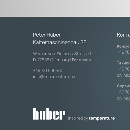
Peter Huber
Конт
Kältemaschinenbau SE
Консул
+49 78
Werner-von-Siemens-Strasse 1
D-77656 Offenburg / Германия
Технич
+49 78
+49 781 9603-0
online
info@huber-online.com
Сервис
+49 78
online
Inspired by
temperature