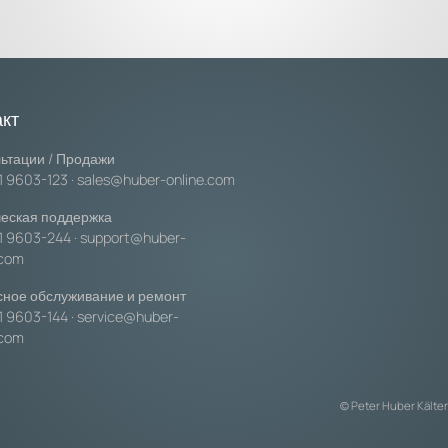
акт
ьтации / Продажи
1 9603-123
·
sales@huber-online.com
еская поддержка
1 9603-244
·
support@huber-
.com
ное обслуживание и ремонт
1 9603-144
·
service@huber-
.com
© Peter Huber Käl