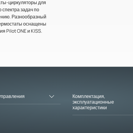
аты-циркуляторы для
 спектра задач по
ению. Разнообразный
Термостаты оснащены
я Pilot ONE и KISS.
Комплектация,
управления
эксплуатационные
характеристики