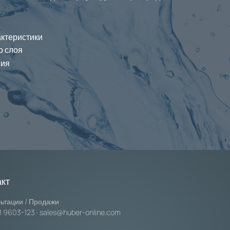
ктеристики
о слоя
ния
акт
ьтации / Продажи
1 9603-123
·
sales@huber-online.com