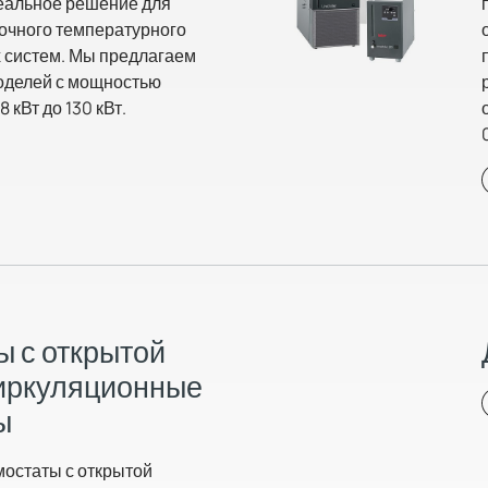
деальное решение для
точного температурного
 систем. Мы предлагаем
оделей с мощностью
 кВт до 130 кВт.
ы с открытой
Циркуляционные
ы
мостаты с открытой