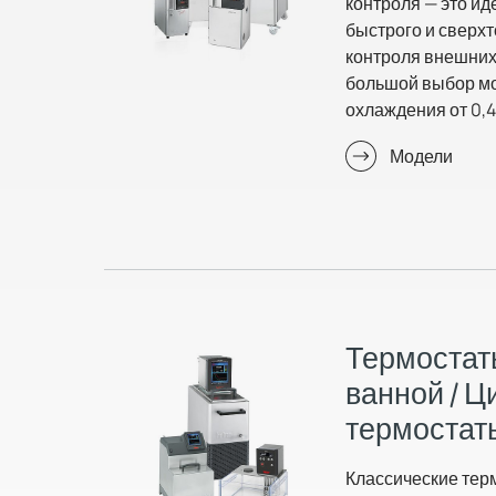
контроля — это и
быстрого и сверх
контроля внешних
большой выбор м
охлаждения от 0,48
Модели
Термостат
ванной / 
термостат
Классические тер