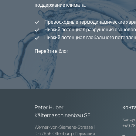
поддержание климата.
Превосходные термодинамические хара
Низкий потенциал разрушения озоновог
Низкий потенциал глобального потепле
Перейти в блог
Peter Huber
Конт
Kältemaschinenbau SE
Консул
+49 78
Werner-von-Siemens-Strasse 1
D-77656 Offenburg / Германия