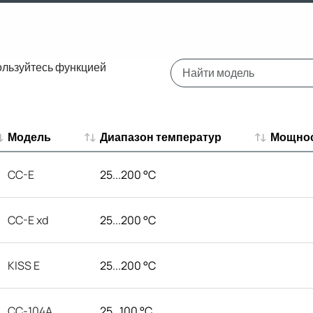
ользуйтесь функцией
Модель
Диапазон температур
Мощнос
Модель
Диапазон температур
Мощнос
CC-E
25...200 °C
CC-E xd
25...200 °C
KISS E
25...200 °C
CC-104A
25...100 °C