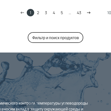
1
2
3
4
5
…
43
Фильтр и поиск продуктов
мического контроля температуры углеводороды
 вносим вклад в защиту окружающей среды и