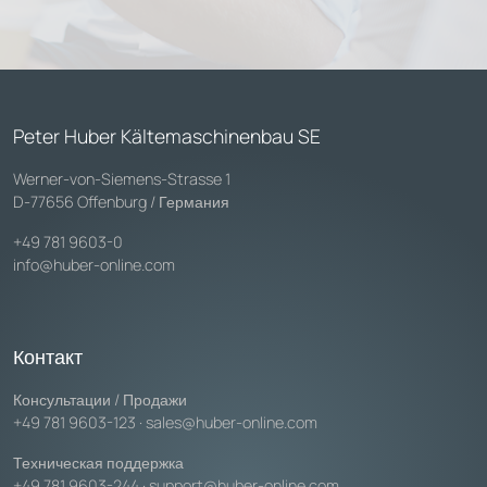
Peter Huber Kältemaschinenbau SE
Werner-von-Siemens-Strasse 1
D-77656 Offenburg / Германия
+49 781 9603-0
info@huber-online.com
Контакт
Консультации / Продажи
+49 781 9603-123
·
sales@huber-online.com
Техническая поддержка
+49 781 9603-244
·
support@huber-online.com