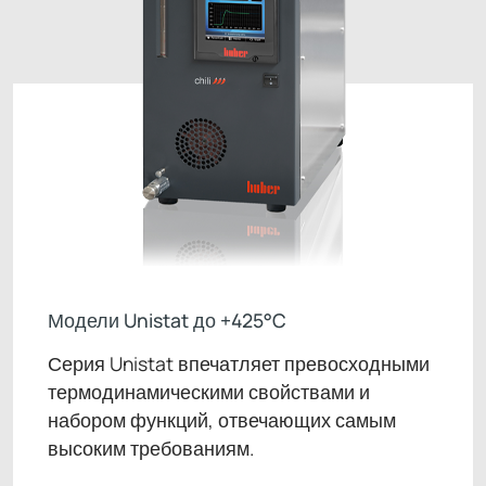
крупномасштабных системах, представляет собой
термостаты с мощностью охлаждения 60 кВт при
-40°C (Unistat 680) и с мощностью охлаждения 25
кВт при -60°C (Unistat 950).
Динамичные системы температурного контроля
Мощность охлаждения от 0,7 до 130 кВт
Модели Unistat до +425°C
Серия Unistat впечатляет превосходными
термодинамическими свойствами и
набором функций, отвечающих самым
высоким требованиям.