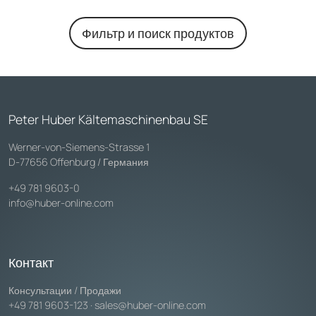
Фильтр и поиск продуктов
Peter Huber Kältemaschinenbau SE
Werner-von-Siemens-Strasse 1
D-77656 Offenburg / Германия
+49 781 9603-0
info@huber-online.com
Контакт
Консультации / Продажи
+49 781 9603-123
·
sales@huber-online.com