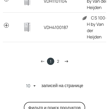
VDH1101104
by Van der
Heijden
CS 100-
H by Van
VDH4100187
der
Heijden
1
2
записей на странице
Фильтр и поиск продуктов