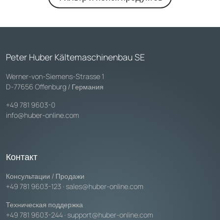
Peter Huber Kältemaschinenbau SE
Werner-von-Siemens-Strasse 1
D-77656 Offenburg / Германия
+49 781 9603-0
info@huber-online.com
Контакт
Консультации / Продажи
+49 781 9603-123
·
sales@huber-online.com
Техническая поддержка
+49 781 9603-244
·
support@huber-online.com