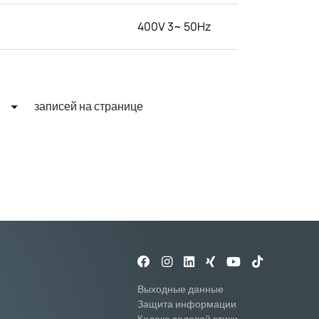
400V 3~ 50Hz
записей на странице
Выходные данные
Защита информации
Кодекс деловой этики