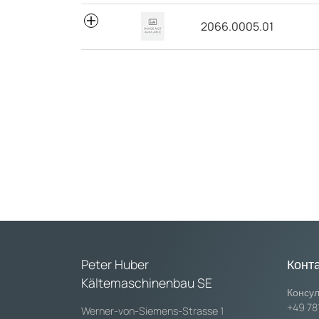
2066.0005.01
Peter Huber
Конт
Kältemaschinenbau SE
Консул
+49 78
Werner-von-Siemens-Strasse 1