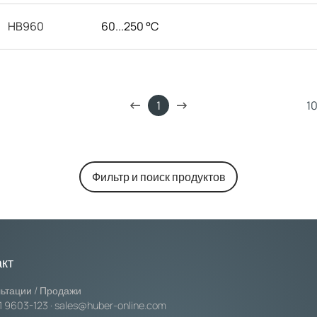
HB960
60...250 °C
1
Фильтр и поиск продуктов
акт
ьтации / Продажи
1 9603-123
·
sales@huber-online.com