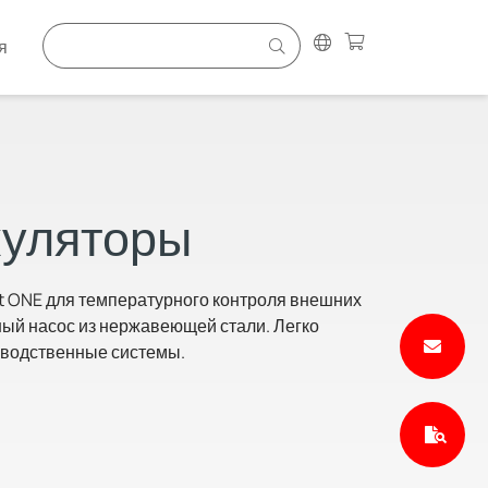
я
куляторы
t ONE для температурного контроля внешних
ный насос из нержавеющей стали. Легко
зводственные системы.