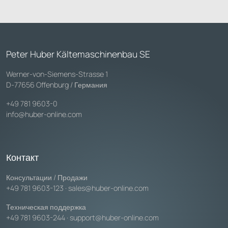
Peter Huber Kältemaschinenbau SE
Werner-von-Siemens-Strasse 1
D-77656 Offenburg / Германия
+49 781 9603-0
info@huber-online.com
Контакт
Консультации / Продажи
+49 781 9603-123
·
sales@huber-online.com
Техническая поддержка
+49 781 9603-244
·
support@huber-online.com